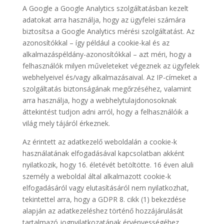
A Google a Google Analytics szolgáltatásban kezelt
adatokat arra használja, hogy az ügyfelei számára
biztosítsa a Google Analytics mérési szolgáltatást. Az
azonosítókkal – így például a cookie-kal és az
alkalmazáspéldány-azonosítókkal – azt méri, hogy a
felhasználók milyen műveleteket végeznek az ügyfelek
webhelyeivel és/vagy alkalmazásaival. Az IP-címeket a
szolgáltatás biztonságának megőrzéséhez, valamint
arra használja, hogy a webhelytulajdonosoknak
áttekintést tudjon adni arról, hogy a felhasználóik a
világ mely tájáról érkeznek.
Az érintett az adatkezelő weboldalán a cookie-k
használatának elfogadásával kapcsolatban akként
nyilatkozik, hogy 16. életévét betöltötte. 16 éven aluli
személy a weboldal által alkalmazott cookie-k
elfogadásáról vagy elutasításáról nem nyilatkozhat,
tekintettel arra, hogy a GDPR 8. cikk (1) bekezdése
alapján az adatkezeléshez történő hozzájárulását
tartalmazó jognyilatkozatának érvényességéhez