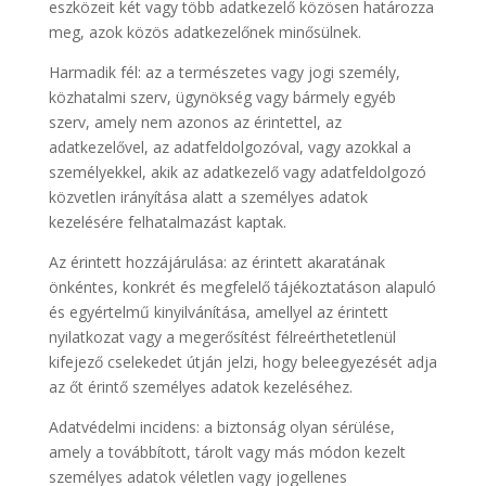
eszközeit két vagy több adatkezelő közösen határozza
meg, azok közös adatkezelőnek minősülnek.
Harmadik fél: az a természetes vagy jogi személy,
közhatalmi szerv, ügynökség vagy bármely egyéb
szerv, amely nem azonos az érintettel, az
adatkezelővel, az adatfeldolgozóval, vagy azokkal a
személyekkel, akik az adatkezelő vagy adatfeldolgozó
közvetlen irányítása alatt a személyes adatok
kezelésére felhatalmazást kaptak.
Az érintett hozzájárulása: az érintett akaratának
önkéntes, konkrét és megfelelő tájékoztatáson alapuló
és egyértelmű kinyilvánítása, amellyel az érintett
nyilatkozat vagy a megerősítést félreérthetetlenül
kifejező cselekedet útján jelzi, hogy beleegyezését adja
az őt érintő személyes adatok kezeléséhez.
Adatvédelmi incidens: a biztonság olyan sérülése,
amely a továbbított, tárolt vagy más módon kezelt
személyes adatok véletlen vagy jogellenes