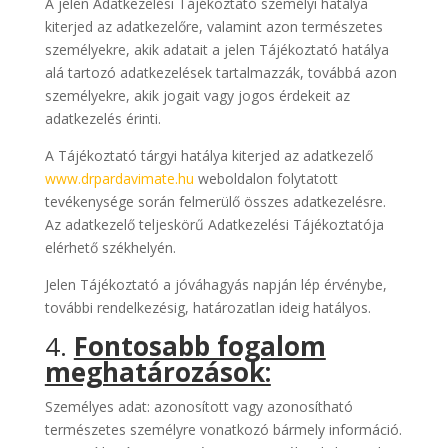
A jelen Adatkezelési Tájékoztató személyi hatálya
kiterjed az adatkezelőre, valamint azon természetes
személyekre, akik adatait a jelen Tájékoztató hatálya
alá tartozó adatkezelések tartalmazzák, továbbá azon
személyekre, akik jogait vagy jogos érdekeit az
adatkezelés érinti.
A Tájékoztató tárgyi hatálya kiterjed az adatkezelő
www.drpardavimate.hu
weboldalon folytatott
tevékenysége során felmerülő összes adatkezelésre.
Az adatkezelő teljeskörű Adatkezelési Tájékoztatója
elérhető székhelyén.
Jelen Tájékoztató a jóváhagyás napján lép érvénybe,
további rendelkezésig, határozatlan ideig hatályos.
4.
Fontosabb fogalom
meghatározások:
Személyes adat: azonosított vagy azonosítható
természetes személyre vonatkozó bármely információ.