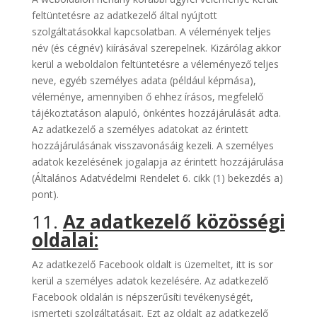
feltüntetésre az adatkezelő által nyújtott
szolgáltatásokkal kapcsolatban. A vélemények teljes
név (és cégnév) kiírásával szerepelnek. Kizárólag akkor
kerül a weboldalon feltüntetésre a véleményező teljes
neve, egyéb személyes adata (például képmása),
véleménye, amennyiben ő ehhez írásos, megfelelő
tájékoztatáson alapuló, önkéntes hozzájárulását adta.
Az adatkezelő a személyes adatokat az érintett
hozzájárulásának visszavonásáig kezeli. A személyes
adatok kezelésének jogalapja az érintett hozzájárulása
(Általános Adatvédelmi Rendelet 6. cikk (1) bekezdés a)
pont).
11.
Az adatkezelő közösségi
oldalai:
Az adatkezelő Facebook oldalt is üzemeltet, itt is sor
kerül a személyes adatok kezelésére. Az adatkezelő
Facebook oldalán is népszerűsíti tevékenységét,
ismerteti szolgáltatásait. Ezt az oldalt az adatkezelő