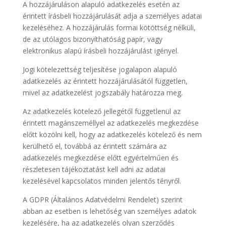
A hozzájáruláson alapuló adatkezelés esetén az
érintett írásbeli hozzájárulását adja a személyes adatai
kezeléséhez. A hozzájárulás formai kötöttség nélküli,
de az utólagos bizonyíthatóság papír, vagy
elektronikus alapú írásbeli hozzájárulást igényel.
Jogi kötelezettség teljesítése jogalapon alapuló
adatkezelés az érintett hozzájárulásától független,
mivel az adatkezelést jogszabály határozza meg.
Az adatkezelés kötelező jellegétől függetlenül az
érintett magánszeméllyel az adatkezelés megkezdése
előtt közölni kell, hogy az adatkezelés kötelező és nem
kerülhető el, továbbá az érintett számára az
adatkezelés megkezdése előtt egyértelműen és
részletesen tájékoztatást kell adni az adatai
kezelésével kapcsolatos minden jelentős tényről.
A GDPR (Általános Adatvédelmi Rendelet) szerint
abban az esetben is lehetőség van személyes adatok
kezelésére, ha az adatkezelés olyan szerződés