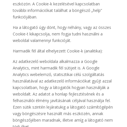
eszközön. A Cookie-k kezelésével kapcsolatban
további információkat találhat a böngésző „help”
funkciójában.
Ha a látogató úgy dönt, hogy néhány, vagy az összes
Cookie-t kikapcsolja, nem fogja tudni használni a
weboldal valamennyi funkcióját.
Harmadik fél által elhelyezett Cookie-k (analitika):
Az adatkezelő weboldala alkalmazza a Google
Analytics, mint harmadik fél sütijeit is. A Google
Analytics webelemző, statisztikai célú szolgáltatás
használatával az adatkezelő információkat gyűjt azzal
kapcsolatban, hogy a látogatók hogyan használják a
weboldalt. Az adatot a honlap fejlesztésének és a
felhasználói élmény javításának céljával használja fel.
Ezen sütik szintén lejáratukig a látogató számítógépén
vagy böngészésre használt más eszközén, annak
böngészőjében maradnak, illetve amíg a látogató nem
törli őket.