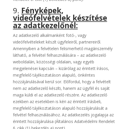
9.
Fényképek,
videófelvételek készítése
az adatkezelőnél:
Az adatkezelő alkalmanként fotó-, vagy
videófelvételeket készít ügyfeleiről, partnereiről.
Amennyiben a felvételen felismerhető magánszemély
látható, a felvétel felhasználására – az adatkezelő
weboldalán, közösségi oldalain, vagy egyéb
megjelenései kapcsán – kizárólag az érintett írásos,
megfelelő tájékoztatáson alapuló, önkéntes
hozzájárulásával kerül sor. Előfordul, hogy a felvételt
nem az adatkezelő készíti, hanem az ügyfél és saját
maga küldi el az adatkezelő részére. Az adatkezelő
ezekben az esetekben is kéri az érintett írásbeli,
megfelelő tájékoztatáson alapuló hozzájárulását a
felvétel felhasználásához. Az adatkezelés jogalapja az
érintett hozzájárulása (Általános Adatvédelmi Rendelet
6. cikk (1) bekezdés a) pont).