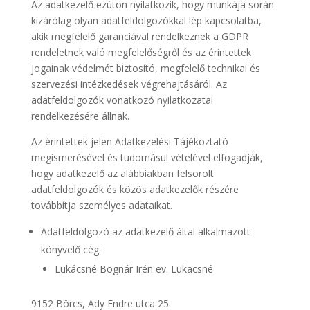
Az adatkezelő ezúton nyilatkozik, hogy munkája során
kizárólag olyan adatfeldolgozókkal lép kapcsolatba,
akik megfelelő garanciával rendelkeznek a GDPR
rendeletnek való megfelelőségről és az érintettek
jogainak védelmét biztosító, megfelelő technikai és
szervezési intézkedések végrehajtásáról. Az
adatfeldolgozók vonatkozó nyilatkozatai
rendelkezésére állnak.
Az érintettek jelen Adatkezelési Tájékoztató
megismerésével és tudomásul vételével elfogadják,
hogy adatkezelő az alábbiakban felsorolt
adatfeldolgozók és közös adatkezelők részére
továbbítja személyes adataikat.
Adatfeldolgozó az adatkezelő által alkalmazott
könyvelő cég:
Lukácsné Bognár Irén ev. Lukacsné
9152 Börcs, Ady Endre utca 25.