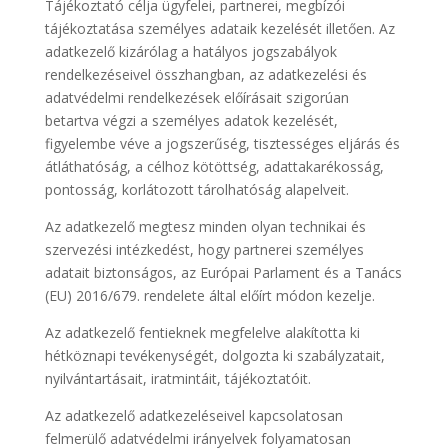
Tájékoztató célja ügyfelei, partnerei, megbízói
tájékoztatása személyes adataik kezelését illetően. Az
adatkezelő kizárólag a hatályos jogszabályok
rendelkezéseivel összhangban, az adatkezelési és
adatvédelmi rendelkezések előírásait szigorúan
betartva végzi a személyes adatok kezelését,
figyelembe véve a jogszerűség, tisztességes eljárás és
átláthatóság, a célhoz kötöttség, adattakarékosság,
pontosság, korlátozott tárolhatóság alapelveit.
Az adatkezelő megtesz minden olyan technikai és
szervezési intézkedést, hogy partnerei személyes
adatait biztonságos, az Európai Parlament és a Tanács
(EU) 2016/679. rendelete által előírt módon kezelje.
Az adatkezelő fentieknek megfelelve alakította ki
hétköznapi tevékenységét, dolgozta ki szabályzatait,
nyilvántartásait, iratmintáit, tájékoztatóit.
Az adatkezelő adatkezeléseivel kapcsolatosan
felmerülő adatvédelmi irányelvek folyamatosan