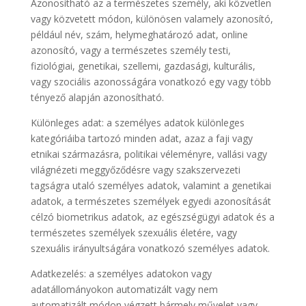
Azonosítható az a természetes személy, aki közvetlen
vagy közvetett módon, különösen valamely azonosító,
például név, szám, helymeghatározó adat, online
azonosító, vagy a természetes személy testi,
fiziológiai, genetikai, szellemi, gazdasági, kulturális,
vagy szociális azonosságára vonatkozó egy vagy több
tényező alapján azonosítható.
Különleges adat: a személyes adatok különleges
kategóriáiba tartozó minden adat, azaz a faji vagy
etnikai származásra, politikai véleményre, vallási vagy
világnézeti meggyőződésre vagy szakszervezeti
tagságra utaló személyes adatok, valamint a genetikai
adatok, a természetes személyek egyedi azonosítását
célzó biometrikus adatok, az egészségügyi adatok és a
természetes személyek szexuális életére, vagy
szexuális irányultságára vonatkozó személyes adatok.
Adatkezelés: a személyes adatokon vagy
adatállományokon automatizált vagy nem
automatizált módon végzett bármely művelet vagy