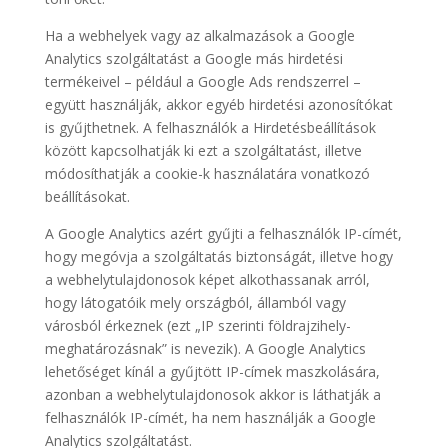
Ha a webhelyek vagy az alkalmazások a Google
Analytics szolgáltatást a Google más hirdetési
termékeivel – például a Google Ads rendszerrel –
együtt használják, akkor egyéb hirdetési azonosítókat
is gyűjthetnek. A felhasználók a Hirdetésbeállítások
között kapcsolhatják ki ezt a szolgáltatást, illetve
módosíthatják a cookie-k használatára vonatkozó
beállításokat.
A Google Analytics azért gyűjti a felhasználók IP-címét,
hogy megóvja a szolgáltatás biztonságát, illetve hogy
a webhelytulajdonosok képet alkothassanak arról,
hogy látogatóik mely országból, államból vagy
városból érkeznek (ezt „IP szerinti földrajzihely-
meghatározásnak” is nevezik). A Google Analytics
lehetőséget kínál a gyűjtött IP-címek maszkolására,
azonban a webhelytulajdonosok akkor is láthatják a
felhasználók IP-címét, ha nem használják a Google
Analytics szolgáltatást.