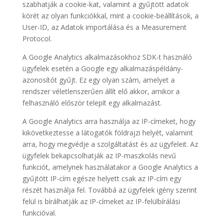
szabhatják a cookie-kat, valamint a gyűjtött adatok
körét az olyan funkciókkal, mint a cookie-beállítások, a
User-ID, az Adatok importálása és a Measurement
Protocol.
A Google Analytics alkalmazásokhoz SDK-t használó
ügyfelek esetén a Google egy alkalmazáspéldány-
azonosítót gyűjt. Ez egy olyan szám, amelyet a
rendszer véletlenszerűen állít elő akkor, amikor a
felhasználó először telepít egy alkalmazást.
A Google Analytics arra használja az IP-címeket, hogy
kikövetkeztesse a látogatók földrajzi helyét, valamint
arra, hogy megvédje a szolgáltatást és az ügyfeleit. Az
ügyfelek bekapcsolhatják az IP-maszkolás nevű
funkciót, amelynek használatakor a Google Analytics a
gyűjtött IP-cím egésze helyett csak az IP-cím egy
részét használja fel. Továbbá az ügyfelek igény szerint
felül is bírálhatják az IP-címeket az IP-felülbírálási
funkcióval.