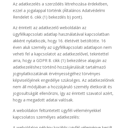
Az adatkezelés a szerződés létrehozása érdekében,
ezzel a jogalappal történik (Általános Adatvédelmi
Rendelet 6. cikk (1) bekezdés b) pont).
Az érintett az adatkezelő weboldalán az
ügyfélkapcsolati adatlap használatával kapcsolatban
akként nyilatkozik, hogy 16. életévét betöltötte. 16
éven aluli személy az ügyfélkapcsolati adatlapon nem
veheti fel a kapcsolatot az adatkezelővel, tekintettel
arra, hogy a GDPR 8. cikk (1) bekezdése alapján az
adatkezeléshez történő hozzájárulását tartalmazó
jognyilatkozatának érvényességéhez törvényes
képviselőjének engedélye szükséges. Az adatkezelőnek
nem áll módjában a hozzájáruló személy életkorát és
jogosultságát ellenőrizni, így az érintett szavatol azért,
hogy a megadott adatai valósak.
A weboldalon feltüntetett ügyfél-véleményekkel
kapcsolatos személyes adatkezelés:
A weboldalon néhány korábbi ügyfél véleménye került