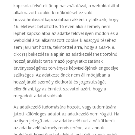
kapcsolatfelvételi űrlap használatával, a weboldal által
alkalmazott cookie-k működéséhez való
hozzájárulással kapcsolatban akként nyilatkozik, hogy
16. életévét betöltötte. 16 éven aluli személy nem
léphet kapcsolatba az adatkezelővel ilyen módon és a
weboldal által alkalmazott cookie-k adatgyűjtéséhez
sem járulhat hozzá, tekintettel arra, hogy a GDPR 8.
cikk (1) bekezdése alapján az adatkezeléshez történő
hozzájárulását tartalmazó jognyilatkozatának
érvényességéhez törvényes képviselőjének engedélye
szükséges. Az adatkezelőnek nem áll módjában a
hozzájáruló személy életkorát és jogosultságát
ellenőrizni, így az érintett szavatol azért, hogy a
megadott adatai valósak.
Az adatkezelő tudomására hozott, vagy tudomására
jutott különleges adatot az adatkezelő nem rögzíti. Ha
az ilyen jellegű adat az adatkezelő tudta nélkül került
az adatkezelő bármely rendszerébe, azt annak
észlelését követően haladéktalanul törli a rendszerből.