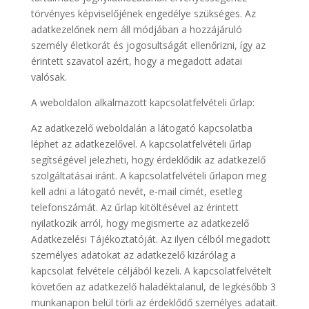
törvényes képviselőjének engedélye szükséges. Az
adatkezelőnek nem áll módjában a hozzájáruló
személy életkorát és jogosultságát ellenőrizni, így az
érintett szavatol azért, hogy a megadott adatai
valósak.
A weboldalon alkalmazott kapcsolatfelvételi űrlap:
Az adatkezelő weboldalán a látogató kapcsolatba
léphet az adatkezelővel. A kapcsolatfelvételi űrlap
segítségével jelezheti, hogy érdeklődik az adatkezelő
szolgáltatásai iránt. A kapcsolatfelvételi űrlapon meg
kell adni a látogató nevét, e-mail címét, esetleg
telefonszámát. Az űrlap kitöltésével az érintett
nyilatkozik arról, hogy megismerte az adatkezelő
Adatkezelési Tájékoztatóját. Az ilyen célból megadott
személyes adatokat az adatkezelő kizárólag a
kapcsolat felvétele céljából kezeli. A kapcsolatfelvételt
követően az adatkezelő haladéktalanul, de legkésőbb 3
munkanapon belül törli az érdeklődő személyes adatait.