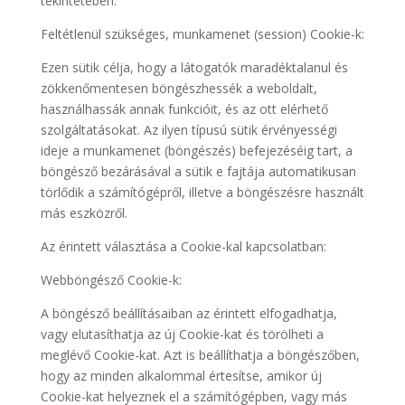
tekintetében.
Feltétlenül szükséges, munkamenet (session) Cookie-k:
Ezen sütik célja, hogy a látogatók maradéktalanul és
zökkenőmentesen böngészhessék a weboldalt,
használhassák annak funkcióit, és az ott elérhető
szolgáltatásokat. Az ilyen típusú sütik érvényességi
ideje a munkamenet (böngészés) befejezéséig tart, a
böngésző bezárásával a sütik e fajtája automatikusan
törlődik a számítógépről, illetve a böngészésre használt
más eszközről.
Az érintett választása a Cookie-kal kapcsolatban:
Webböngésző Cookie-k:
A böngésző beállításaiban az érintett elfogadhatja,
vagy elutasíthatja az új Cookie-kat és törölheti a
meglévő Cookie-kat. Azt is beállíthatja a böngészőben,
hogy az minden alkalommal értesítse, amikor új
Cookie-kat helyeznek el a számítógépben, vagy más