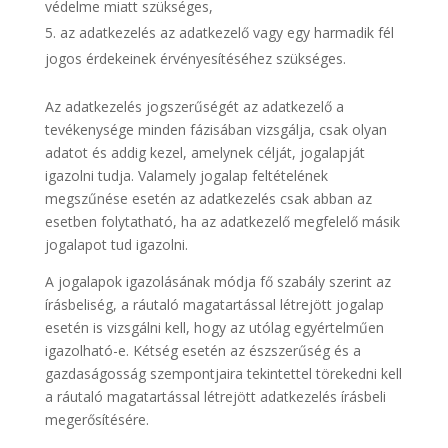
védelme miatt szükséges,
az adatkezelés az adatkezelő vagy egy harmadik fél
jogos érdekeinek érvényesítéséhez szükséges.
Az adatkezelés jogszerűségét az adatkezelő a
tevékenysége minden fázisában vizsgálja, csak olyan
adatot és addig kezel, amelynek célját, jogalapját
igazolni tudja. Valamely jogalap feltételének
megszűnése esetén az adatkezelés csak abban az
esetben folytatható, ha az adatkezelő megfelelő másik
jogalapot tud igazolni.
A jogalapok igazolásának módja fő szabály szerint az
írásbeliség, a ráutaló magatartással létrejött jogalap
esetén is vizsgálni kell, hogy az utólag egyértelműen
igazolható-e. Kétség esetén az észszerűség és a
gazdaságosság szempontjaira tekintettel törekedni kell
a ráutaló magatartással létrejött adatkezelés írásbeli
megerősítésére.