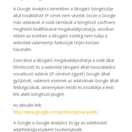
A Google Analytics keretében a látogató böngészője
által továbbított IP-címet nem vezetik össze a Google
más adataival. A sütik tárolását a böngésző szoftvere
megfelelő beállításával megakadályozhatja, azonban
ebben az esetben a látogató esetleg nem tudja a
weboldal valamennyi funkcióját teljes körűen
használni.
Ezen kívül a látogató megakadályozhatja a sütik által
létrehozott és a weboldal látogató általi használatára
vonatkozó adatok (IP-címével együtt) Google általi
gyűjtését, valamint ezeknek az adatoknak Google általi
feldolgozását, amennyiben letölti és installálja a lenti
link alatti böngésző-plugint.
Az aktuális link:
http://www.google.com/policies/privacy/ads/
.
A Google a Google Analytics és így az adatkezelő
adatfeldolgozójaként tevékenykedik.