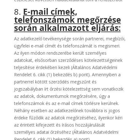
8.
E-mail címek,
telefonszámok megőrzése
során alkalmazott eljárás:
Az adatkezelő tevékenysége során partnerei, megbízói,
ügyfelei e-mail címét és telefonszámát is megismeri.
Az ilyen módon rendszerébe került személyes
adatokat, elsősorban szerződéses kötelezettségeinek
teljesítése érdekében kezeli (Általános Adatvédelmi
Rendelet 6. cikk (1) bekezdés b) pont). Amennyiben a
partnerrel kötött szerződés megszűnt és
jogszabályban írt őrzési kötelezettség sem vonatkozik
az adatok, dokumentumok megőrzésére, úgy a
telefonszámok és az e-mail címek törlésre kerülnek.
Néhány esetben az adatkezelőnek továbbra is jogos
érdeke fűződik az adatok megőrzéséhez, ilyenkor kéri
az érintett kifejezett és írásos hozzájárulását
személyes adatai őrzéséhez (Általános Adatvédelmi
Rendelet 6. cikk (1) bekezdés a) pont).